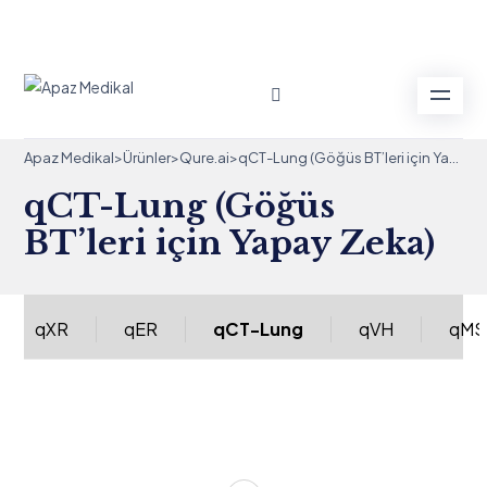
+90 232 277 98 88
info@apazmedikal.com
Apaz Medikal
>
Ürünler
>
Qure.ai
>
qCT-Lung (Göğüs BT’leri için Yapay Zeka)
qCT-Lung (Göğüs
BT’leri için Yapay Zeka)
qXR
qER
qCT-Lung
qVH
qMS